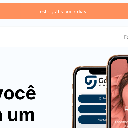
Teste grátis por 7 dias
F
você
m um