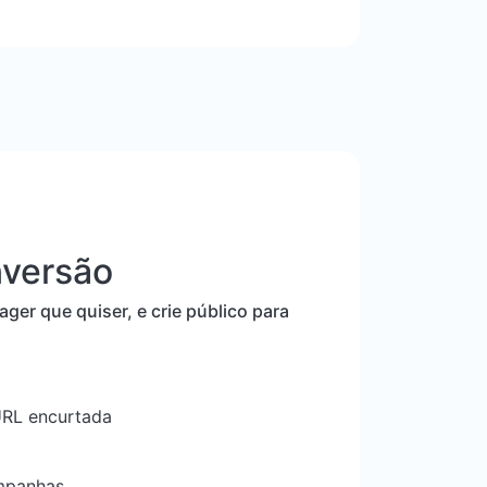
nversão
ger que quiser, e crie público para
 URL encurtada
ampanhas