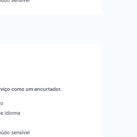
rviço como um encurtador.
ão
 e idioma
eúdo sensível