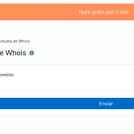
Teste grátis por 7 dias
nsulta de Whois
de Whois
omínio
Enviar